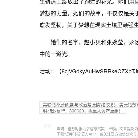
生轨道上绽放出了绚烂的花朵。她们用
梦想的力量。她们的故事，不仅仅是关
愈发坚韧，关于梦想在现实土壤里顽强
她们的名字，赵小贝和张婉莹，永
中的一道光。
活动：【
8cjVGdkyAuHwSRRkeCZXbTJ
美联储降息预,期与政治紧张情‘绪’交织，美元指
明<起>复牌！300620，拟重大资产重组！
声明：证券时报力求信息真实、准确，文章提及内
下载“证券时报”官方APP，或关注官方微信公众