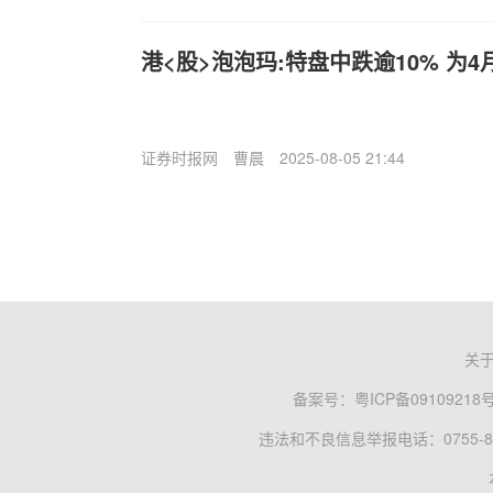
港<股>泡泡玛:特盘中跌逾10% 为
证券时报网
曹晨
2025-08-05 21:44
关
备案号：
粤ICP备09109218
违法和不良信息举报电话：0755-83