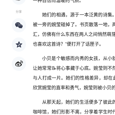
一种自信而温暖的气质。
分享
她们的相遇，源于一本泛黄的诗集
被一旁的婉莹碰掉了。书页散落一地，
汇，仿佛有什么东西在两人之间悄然萌芽
也喜欢这首诗？”便打开了话匣子。
小贝是个敏感而内秀的女孩，从小就
让她常常📝将心事藏于心底。婉莹则不
与人打成一片。她们的性格差异，却在
欣赏婉莹的直率和勇气，婉莹则被小贝
从那天起，她们的生活便多了彼此
咖啡馆，她们形影不离，分享着学生时代