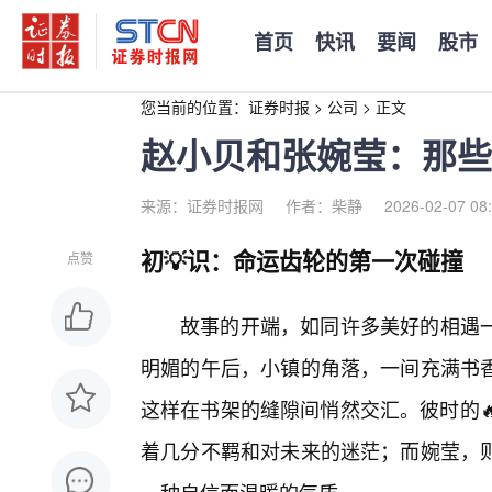
首页
快讯
要闻
股市
您当前的位置：
证券时报
>
公司
>
正文
赵小贝和张婉莹：那些
来源：证券时报网
作者：柴静
2026-02-07 08
初💡识：命运齿轮的第一次碰撞
点赞
故事的开端，如同许多美好的相遇
明媚的午后，小镇的角落，一间充满书
这样在书架的缝隙间悄然交汇。彼时的
着几分不羁和对未来的迷茫；而婉莹，