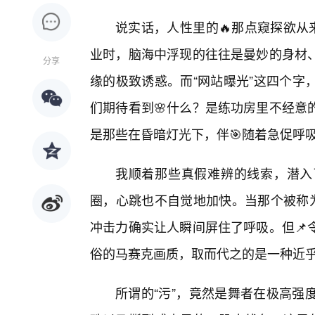
说实话，人性里的🔥那点窥探欲从
业时，脑海中浮现的往往是曼妙的身材、
分享
缘的极致诱惑。而“网站曝光”这四个字
们期待看到🌸什么？是练功房里不经意
是那些在昏暗灯光下，伴🎯随着急促呼
我顺着那些真假难辨的线索，潜入
圈，心跳也不自觉地加快。当那个被称为
冲击力确实让人瞬间屏住了呼吸。但📌
俗的马赛克画质，取而代之的是一种近
所谓的“污”，竟然是舞者在极高强