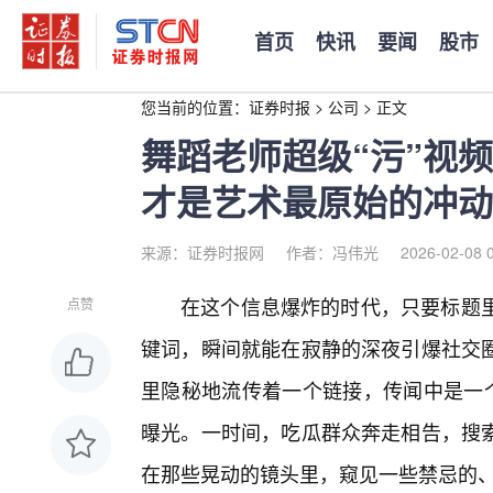
首页
快讯
要闻
股市
您当前的位置：
证券时报
>
公司
>
正文
舞蹈老师超级“污”视
才是艺术最原始的冲动
来源：证券时报网
作者：冯伟光
2026-02-08 
在这个信息爆炸的时代，只要标题里带
点赞
键词，瞬间就能在寂静的深夜引爆社交
里隐秘地流传着一个链接，传闻中是一个
曝光。一时间，吃瓜群众奔走相告，搜
在那些晃动的镜头里，窥见一些禁忌的