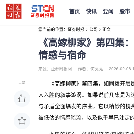
首页
快讯
要闻
股市
您当前的位置：
证券时报
>
公司
>
正文
《高嫁柳家》第四集：
情感与宿命
来源：证券时报网
作者：何亮亮
2026-02-08 
《高嫁柳家》第四集，如同拨开层
点赞
人入胜的叙事漩涡。如果说前几集是为
与矛盾全面爆发的序曲，它以精妙的镜头
被低估的情感暗流，以及似乎早已注定