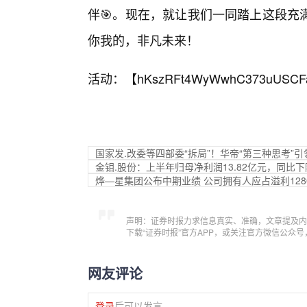
伴🎯。现在，就让我们一同踏上这段充
你我的，非凡未来！
活动：【
hKszRFt4WyWwhC373uUSCF
国家发.改委等四部委“拆局”！华帝“第三种思考”
金钼.股份：上半年归母净利润13.82亿元，同比下降
烨—星集团公布中期业绩 公司拥有人应占溢利1280.
声明：证券时报力求信息真实、准确，文章提及内
下载“证券时报”官方APP，或关注官方微信公众
网友评论
登录
后可以发言