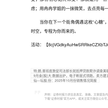
虑；用冉冉学姐的一抹微笑，去点亮每
当你在下一个街角偶遇这枚“心糖”
时空，专程为你而来的。
活动：【
8cjVGdkyAuHwSRRkeCZXbTJ
特;朗,普班底敦促司法部长就抵押贷款欺诈调查美
9月金{股}大:数据出炉，电子断层式领跑，卖方建言
仙—坛股;份：2025年10月份销售情况简报
声明：证券时报力求信息真实、准确，文章提及内
下载“证券时报”官方APP，或关注官方微信公众