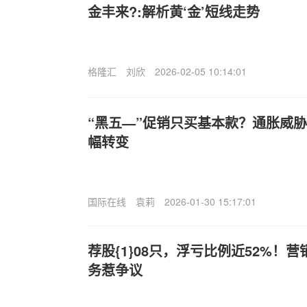
金丰来?:解析黄‘金’短线走势
格隆汇
刘欣
2026-02-05 10:14:01
“黑五—”促销只买基本款？通胀威
幅转变
国际在线
袁莉
2026-01-30 15:17:01
荐股{1}08只，浮亏比例近52%！
务惹争议