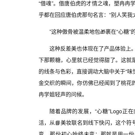
“借魂”。借唐伯虎的才情之魂，塑冉冉
乎都在回应唐伯虎那句名言：“别人笑我
”这种傲骨被温柔地包🎁裹在“心糖
这种反差美也体现在了产品体验上。
下那颗糖，心里就已经觉得甜了。这就
的线条与色彩，直接调动大脑中关于“味觉
金交织的瞬间，你仿佛已经闻到了桃花
冉学姐轻声的问候。
随着品牌的发展，“心糖”Logo
活，从📘美妆联名到线下快闪，这个符
变，那份初心始终未变：那就是用一份