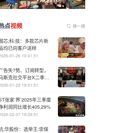
热点
视频
换一换
国芯;科:技：多款芯片新
品均已向客户送样
2026-01-26 10:41:51
广告失?势、订阅转型，
马斯克社交平台X二季度
营收环比出现下降
2026-01-29 19:51:51
ST张家‘界’2025年三季度
净利润同比增长405.29%
2026-02-07 19:39:51
杭;华股份：选举王:忠保