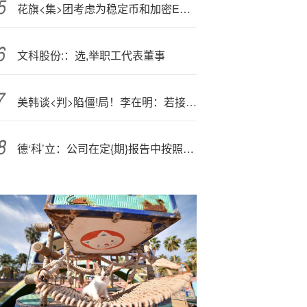
花旗<集>团考虑为稳定币和加密ETF提供托管和支付服务
文科股份:：选,举职工代表董事
美韩谈<判>陷僵!局！李在明：若接受美国要求 韩国将陷金融危机
德‘科’立：公司在定{期}报告中按照相关要求对股东户数进行披露