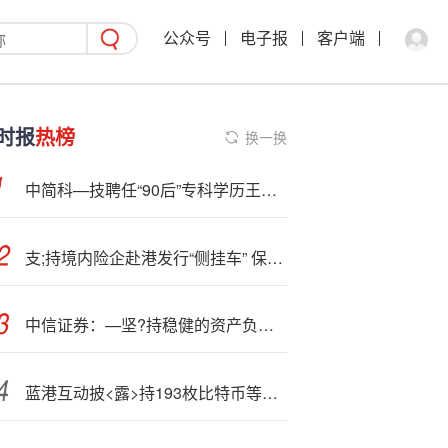
公众号
电子报
客户端
时报
热榜
换一换
中简科—技聘任“90后”专科学历王丹丹为证代，曾任子公司监事
支;持境内险企赴港发行“侧挂车” 保险业迎战巨灾风险添新工具
中信证券：—坚?持稳健的资产负债管理策略思路和风格 积极把握市场节奏和交易机会
蓝港互动披<露>持193枚比特币等加密资产 拟启动1亿美元募资计划