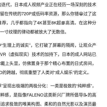
的迭代，日本成人视频产业正在经历一场深刻的技术
在传统的720P或低码率资源，那么你错😁过了这
荐，几乎都指向了4K甚至8K超📘高清。在这种分
一寸纹理的律动都被放大了无数倍。
“生理上的诚实”，它打破了屏幕的隔阂，让观众产
VR（虚拟现实）技术的加持下，日本的成人网站已
你戴上头显，仿佛置身于那个精心布置的日式房间，
D的跨越，彻底重塑了人类对“成人娱乐”的定义。
”呈现出极端的两极分化：一类是极致的“纯粹感”，
粹感，是指像FALENO这类新兴厂牌所倡导📝的高
而追求极致的唯美构图、柔和的自然光影以及演员最