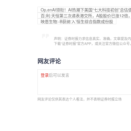
Op,enAI领衔！AI热潮下美国“七大科技初创”总估
百;利:天恒第三次递表港交所，A股股价已涨12倍，
映恩生物:-B获纳‘入’恒生综合指数成份股
声明：证券时报力求信息真实、准确，文章提及内
下载“证券时报”官方APP，或关注官方微信公众
网友评论
登录
后可以发言
网友评论仅供其表达个人看法，并不表明证券时报立场