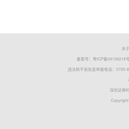
关
备案号：
粤ICP备09109218
违法和不良信息举报电话：0755-83
深圳证券
Copyright