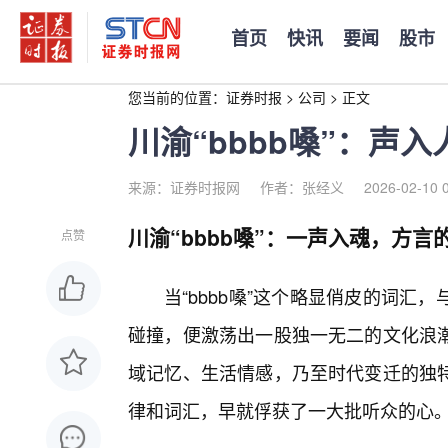
首页
快讯
要闻
股市
您当前的位置：
证券时报
>
公司
>
正文
川渝“bbbb嗓”：声
来源：证券时报网
作者：张经义
2026-02-10 
川渝“bbbb嗓”：一声入魂，方言
点赞
当“bbbb嗓”这个略显俏皮的词
碰撞，便激荡出一股独一无二的文化浪
域记忆、生活情感，乃至时代变迁的独
律和词汇，早就俘获了一大批听众的心