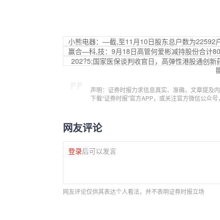
小熊电器：—截,至11月10日股东总户数为22592
赢合—科,技：9月18日高管何爱彬减持股份合计80
202?5;国家医保谈判收官日，高弹性港股通创新
声明：证券时报力求信息真实、准确，文章提及内
下载“证券时报”官方APP，或关注官方微信公众
网友评论
登录
后可以发言
网友评论仅供其表达个人看法，并不表明证券时报立场