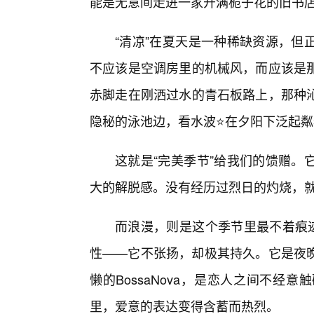
能是无意间走进一家开满栀子花的旧书
“清凉”在夏天是一种稀缺资源，但
不应该是空调房里的机械风，而应该是
赤脚走在刚洒过水的青石板路上，那种
隐秘的泳池边，看水波⭐在夕阳下泛起粼
这就是“完美季节”给我们的馈赠。
大的解脱感。没有经历过烈日的灼烧，
而浪漫，则是这个季节里最不着痕迹
性——它不张扬，却极其持久。它是夜
懒的BossaNova，是恋人之间不
里，爱意的表达变得含蓄而热烈。