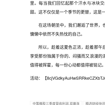
里。每当我们回忆起那个汗水与冰块交
甜。这不仅仅是一个季节的更替，这是
在这场朝圣中，我们邂逅了世界，
慵懒中依然不失热忱的自己。
所以，趁着这夏色正浓，趁着那午
享受那份独属于你的、闷骚而又浪漫的
值得被挥霍，每一份心动都值得被铭记
活动：【
8cjVGdkyAuHwSRRkeCZXbTJ
中策橡胶三季度营收利润.双暴涨
精选财经快讯