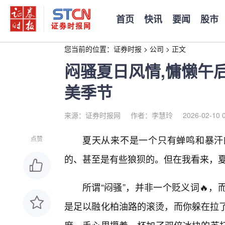
首页
快讯
要闻
股市
您当前的位置：
证券时报
>
公司
>
正文
闷骚夏日风情,慵懒午
美季节
来源：证券时报网
作者：李慧玲
2026-02-10 
夏天从来不是一个只有蝉鸣和暴汗
点赞
的、甚至是有些狼狈的。但在我看来，夏
所谓“闷骚”，并非一个贬义词🔥
是足以融化柏油路的滚烫，而你躲在拉了