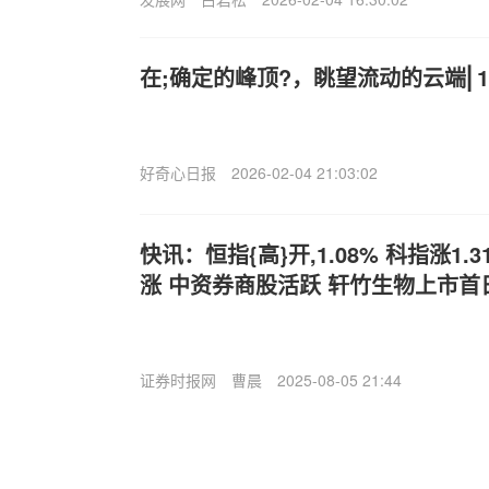
在;确定的峰顶?，眺望流动的云端⎜
好奇心日报
2026-02-04 21:03:02
快讯：恒指{高}开,1.08% 科指涨1
涨 中资券商股活跃 轩竹生物上市首日
证券时报网
曹晨
2025-08-05 21:44