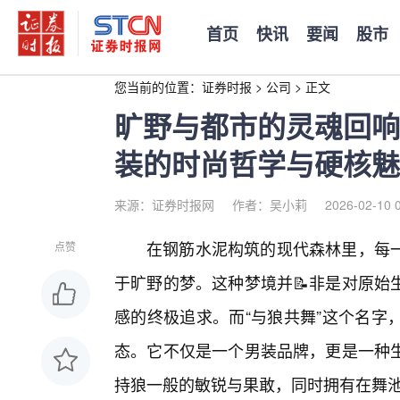
首页
快讯
要闻
股市
您当前的位置：
证券时报
>
公司
>
正文
旷野与都市的灵魂回响
装的时尚哲学与硬核魅
来源：证券时报网
作者：吴小莉
2026-02-10 
在钢筋水泥构筑的现代森林里，每
点赞
于旷野的梦。这种梦境并📝非是对原始
感的终极追求。而“与狼共舞”这个名字
态。它不仅是一个男装品牌，更是一种
持狼一般的敏锐与果敢，同时拥有在舞