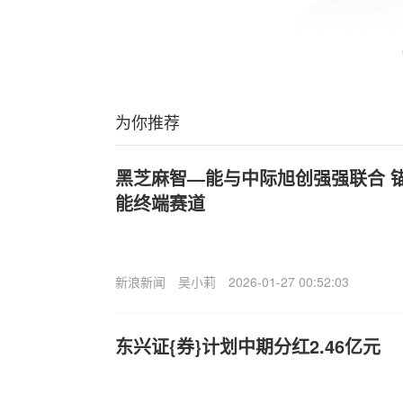
为你推荐
黑芝麻智—能与中际旭创强强联合 
能终端赛道
新浪新闻
吴小莉
2026-01-27 00:52:03
东兴证{券}计划中期分红2.46亿元