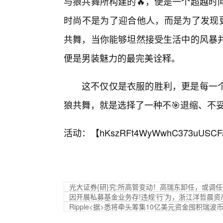
与狼共舞所构建的🔥，便是一个超越时
时尚不是为了迎合他人，而是为了发现更
共舞，当你能够坦然接受生活中的风暴
便是男装魅力的最完美诠释。
这不仅仅是衣服的胜利，更是每一个
狼共舞，就是选择了一种不🎯退缩、不
活动：【
hKszRFt4WyWwhC373uUSCF
光大证券{研}究:所高管变动！高瑞东卸任，或调
因开展私募基金业务存!违规‘行’为，浙江洋哲晨
Ripple<据>悉将牵头筹集10亿美元资金囤积瑞波