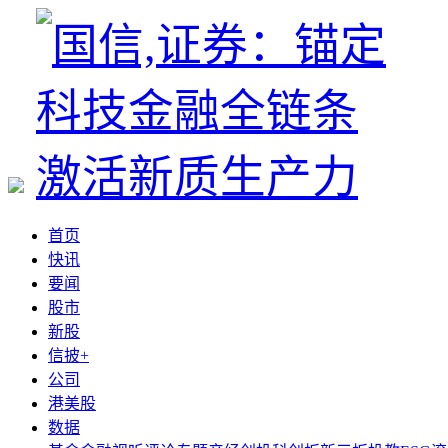
首页
快讯
要闻
股市
新股
信披+
公司
港美股
数据