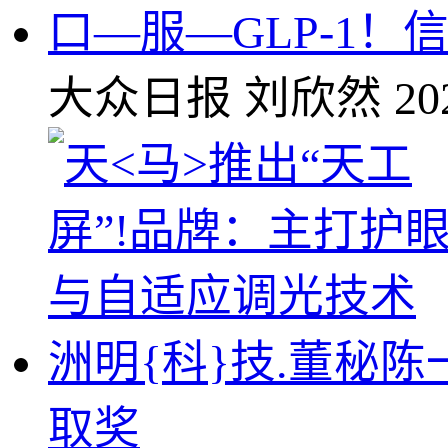
口—服—GLP-1
大众日报
刘欣然
20
洲明{科}技.董秘
取奖