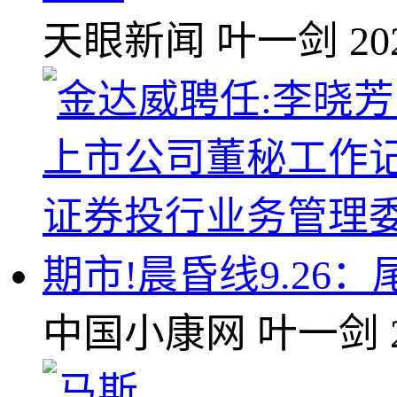
天眼新闻
叶一剑
20
期市!晨昏线9.2
中国小康网
叶一剑