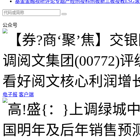
基金
金融
视听
评论
专题
产经
创投
科创板
新三板
投教
ESG
滚
公众号
电子报
客户端