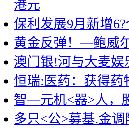
港元
保利发展9月新增6?
黄金反弹！—鲍威
澳门银!河与大麦
恒瑞:医药：获得药
智—元机<器>人，
多只<公>募基.金