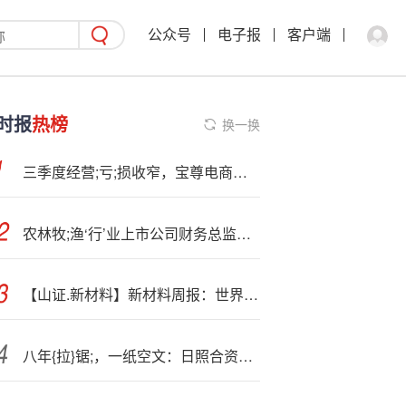
公众号
电子报
客户端
时报
热榜
换一换
三季度经营;亏;损收窄，宝尊电商改革成效初显？
农林牧;渔‘行’业上市公司财务总监观察：28%的财务总监薪酬下降 生物股份彭敏薪酬下降42.29万元至119.36万元
【山证.新材料】新材料周报：世界机器人大会召开在即，关注人形机器人领域材料进展
八年{拉}锯;，一纸空文：日照合资造车停摆始末