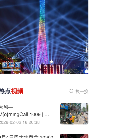
热点
视频
换一换
天风—
M{o}rningCall·1009 | 策
略-平稳的十一、政策与
2026-02-02 16:20:38
大类资产、A股动静框架/
固收-10月债市/医药-小核
9月4日周大生黄金.10‘6’0