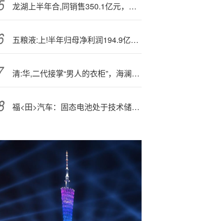
龙湖上半年合,同销售350.1亿元，管理层称“中长期看好中国房地产市场韧性”
五粮液:上!半年归母净利润194.9亿元 同比增长2.3%
清:华,二代接掌“男人的衣柜”，海澜之家携百亿库存IPO
福<田>汽车：固态电池处于技术储备及产品开发阶段