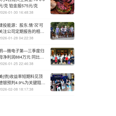
酸药物
元/克 铂金报575元/克
2026-01-30 16:48:38
建投能源：股东.情‘况’可
关注公司定期报告的相关
披露
2026-01-28 04:22:38
明—微电子第—三季度归
母净利润884万元 同比扭
亏
2026-01-25 22:46:38
美{债}收益率短期料见顶
德银预判4.9%为关键阻力
位
2026-02-08 18:17:38