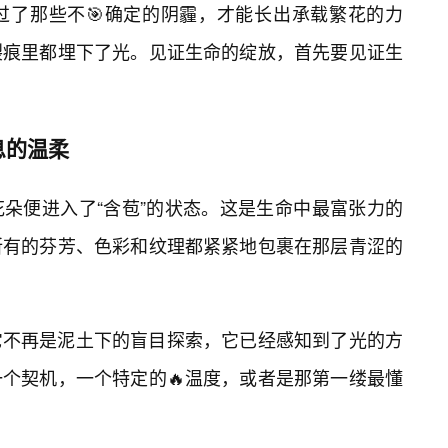
过了那些不🎯确定的阴霾，才能长出承载繁花的力
裂痕里都埋下了光。见证生命的绽放，首先要见证生
息的温柔
朵便进入了“含苞”的状态。这是生命中最富张力的
所有的芬芳、色彩和纹理都紧紧地包裹在那层青涩的
它不再是泥土下的盲目探索，它已经感知到了光的方
个契机，一个特定的🔥温度，或者是那第一缕最懂