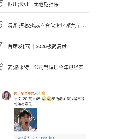
四川;长虹：无逾期担保
清,科控.股拟成立合伙企业 聚焦早期、小规模及技术驱动型投资
首席发{声}｜2025极简复盘
麦;格米特：公司管理层今年已经实施了降薪措施