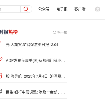
公众号
电子报
客户端
时报
热榜
换一换
光.大期货:矿钢煤焦类日报12.04
ADP发布每周美{国}私营部门就业数据 提供更清晰的劳动力市场图景
股!海导航_2025年7月4日_沪深股市公告与交易提示
民生!银行中层调整; 涉及个金部、信用卡中心和北京分行