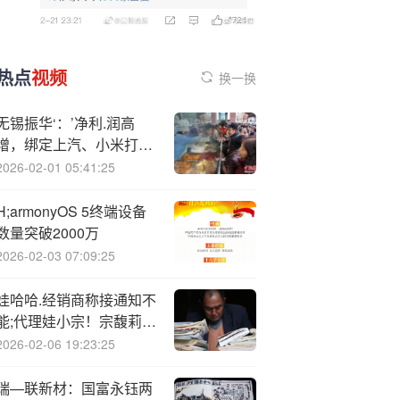
热点
视频
换一换
无锡振华‘：’净利.润高
增，绑定上汽、小米打开
增长空间
2026-02-01 05:41:25
H;armonyOS 5终端设备
数量突破2000万
2026-02-03 07:09:25
娃哈哈.经销商称接通知不
能;代理娃小宗！宗馥莉离
职是否需要离任审计？官
2026-02-06 19:23:25
方回应！宗泽后推出品牌
“娃小智”
瑞—联新材：国富永钰两