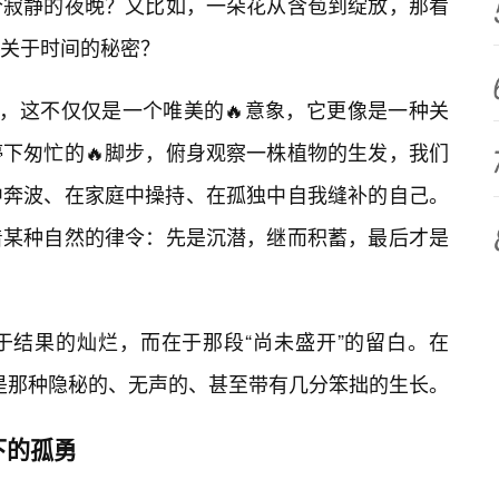
个寂静的夜晚？又比如，一朵花从含苞到绽放，那看
关于时间的秘密？
”，这不仅仅是一个唯美的🔥意象，它更像是一种关
停下匆忙的🔥脚步，俯身观察一株植物的生发，我们
中奔波、在家庭中操持、在孤独中自我缝补的自己。
着某种自然的律令：先是沉潜，继而积蓄，最后才是
于结果的灿烂，而在于那段“尚未盛开”的留白。在
的是那种隐秘的、无声的、甚至带有几分笨拙的生长。
下的孤勇