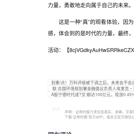
力量，勇敢地走向属于自己的未来。
这是一种“真”的观看体验，因
感，体会到的是时代的力量，最终，
活动：【
8cjVGdkyAuHwSRRkeCZX
划重!点！万科评级被下调之后，未来会不会
联:合国环境规划署金融倡议负责人埃里克
A股宁德时代成?交:额达100亿元，现涨0.45
声明：证券时报力求信息真实、准确，文章
下载“证券时报”官方APP，或关注官方微