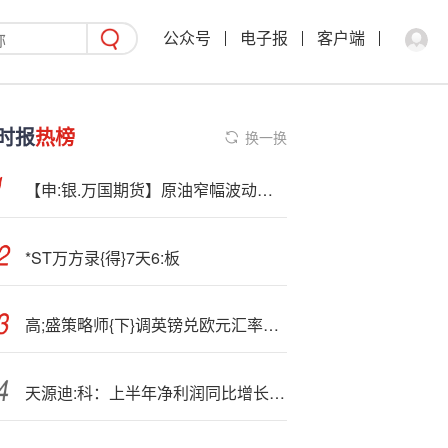
公众号
电子报
客户端
时报
热榜
换一换
【申:银.万国期货】原油窄幅波动，上下皆有阻力——申万期货原油专题
*ST万方录{得}7天6:板
高;盛策略师{下}调英镑兑欧元汇率预期 因英国政策组合不利于英镑
天源迪:科：上半年净利润同比增长13.97%