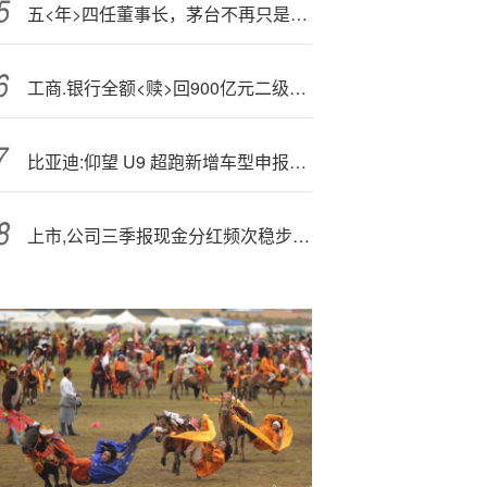
五<年>四任董事长，茅台不再只是“茅台”
工商.银行全额<赎>回900亿元二级资本债券
比亚迪:仰望 U9 超跑新增车型申报：塞下四颗 555kW 强大“心脏”
上市,公司三季报现金分红频次稳步提升！红利低波ETF（512890）防御属性获关注