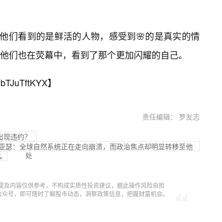
为他们看到的是鲜活的人物，感受到🌸的是真实的情
他们也在荧幕中，看到了那个更加闪耀的自己。
bTJuTftKYX
】
责任编辑： 罗友志
出现违约？
・亚瑟：全球自然系统正在走向崩溃，而政治焦点却明显转移至他
处
%
提及内容仅供参考，不构成实质性投资建议，据此操作风险自担
信公众号，即可随时了解股市动态，洞察政策信息，把握财富机会。