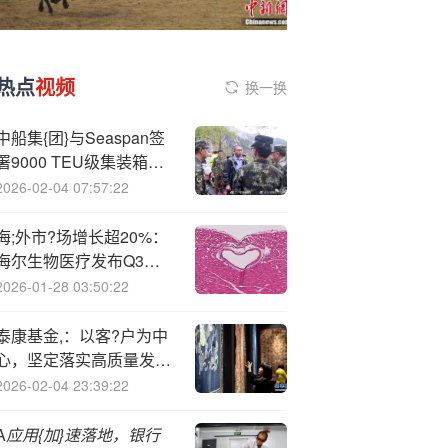
热点
视频
换一换
中船集{团}与Seaspan签
署9000 TEU级集装箱船
建造合同
2026-02-04 07:57:22
海;外市?场增长超20%：
海尔生物医疗发布Q3财
报
2026-01-28 03:50:22
泰康基金,：以客?户为中
心，坚定落实高质量发展
行动方案
2026-02-04 23:39:22
A
应用{加}速落地，银行