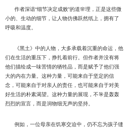
作者深谙“细节决定成败”的道🌸理，正是这些微
小的、生动的细节，让人物仿佛跃然纸上，拥有了
呼吸和温度。
《黑土》中的人物，大多承载着沉重的命运，他
们在生活的重压下，挣扎着前行。但作者并没有将
他们描绘成一味苦情的牺牲品，而是赋予了他们强
大的内在力量。这种力量，可能来自于坚定的信
念，可能来自于对亲人的责任，也可能来自于对美
好生活的朴素渴望。这种力量的展现，不🎯是轰轰
烈烈的宣言，而是润物细无声的坚持。
例如，一位母亲在饥寒交迫中，仍不忘为孩子缝