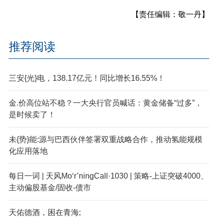
【责任编辑：敬一丹】
推荐阅读
三安{光}电，138.17亿元！同比增长16.55%！
金.价高位站不稳？一大央行官员喊话：黄金储备“过多”，
是时候卖了！
未{势}能:源与巴西伙伴签署双重战略合作，推动氢能规模
化应用落地
每日一词 | 天风Mo‘r’ningCall·1030 | 策略-上证突破4000、
主动偏股基金/固收-债市
天佑德酒，困在青海;