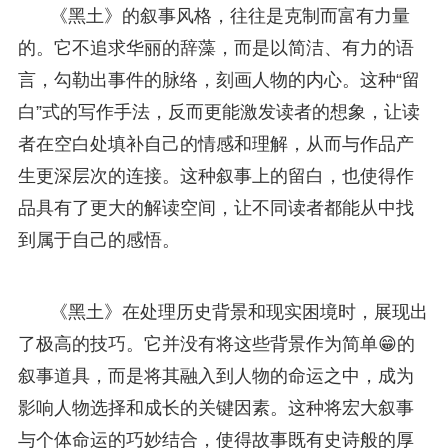
《黑土》的叙事风格，往往是克制而富有力量
的。它不追求华丽的辞藻，而是以简洁、有力的语
言，勾勒出事件的脉络，刻画人物的内心。这种“留
白”式的写作手法，反而更能激发读者的想象，让读
者在空白处填补自己的情感和理解，从而与作品产
生更深层次的连接。这种叙事上的留白，也使得作
品具有了更大的解读空间，让不同读者都能从中找
到属于自己的感悟。
《黑土》在处理历史背景和现实困境时，展现出
了极高的技巧。它并没有将这些背景作为简单😁的
叙事道具，而是将其融入到人物的命运之中，成为
影响人物选择和成长的关键因素。这种将宏大叙事
与个体命运的巧妙结合，使得故事既有史诗般的厚