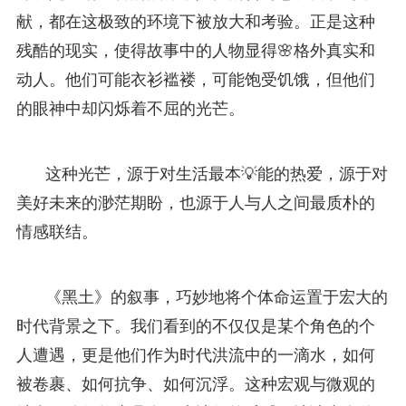
献，都在这极致的环境下被放大和考验。正是这种
残酷的现实，使得故事中的人物显得🌸格外真实和
动人。他们可能衣衫褴褛，可能饱受饥饿，但他们
的眼神中却闪烁着不屈的光芒。
这种光芒，源于对生活最本💡能的热爱，源于对
美好未来的渺茫期盼，也源于人与人之间最质朴的
情感联结。
《黑土》的叙事，巧妙地将个体命运置于宏大的
时代背景之下。我们看到的不仅仅是某个角色的个
人遭遇，更是他们作为时代洪流中的一滴水，如何
被卷裹、如何抗争、如何沉浮。这种宏观与微观的