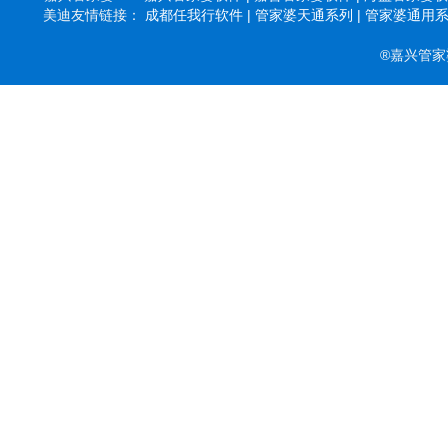
美迪友情链接：
成都任我行软件 |
管家婆天通系列 |
管家婆通用系列
®嘉兴管家婆软