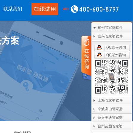
联系我们
杭州管家婆软件
移动应用
CRM OA
其他产品
嘉兴管家婆软件
决方案
婆物联通手机
管家婆协同CRM
管家婆开票通
QQ嘉兴咨询
QQ湖州咨询
通WMS
腾讯企业微信
美迪设备数采
开单PDA
阿里钉钉
管家婆二次开发
通果易
管家婆天通眼
管家婆支付通
数据通
任我行指掌天下
管家婆云平台
上海管家婆软件
婆掌上工厂
美迪MES系统
宁波舟山管家婆
管家婆服务通
绍兴美迪管家婆
台州蓝图管家婆