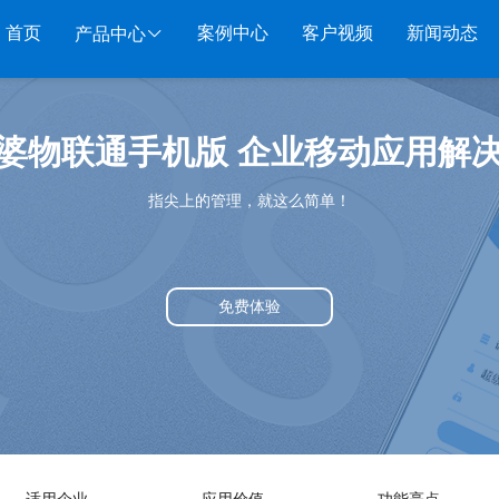
首页
案例中心
客户视频
新闻动态
产品中心
服装系列
行业系列
电子商务
婆物联通手机版 企业移动应用解
管家婆服装DRP
千方百剂医药药械
管家婆全渠道
管家
指尖上的管理，就这么简单！
管家婆服装net
管家婆汽配汽修
SAAS
管家婆云ERP
物联
管家婆服装SII
管家婆母婴用品
SAAS
管家婆订货易
手持
管家婆服装普及版
管家婆皮革布匹
管家婆易会员
物联
免费体验
管家婆ishop SAAS
管家婆五金建材
有赞商城O2O
美迪
SAAS
物联通客户通
管家