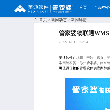
首页
产品中心
首页
>
新闻动态
> 新闻详情
财工贸系列
分销系列
服装系列
管家婆物联通WMS 
管家婆工贸PRO
管家婆分销ERP A8
管家婆服装DRP
2022-11-03 10:52:34
管家婆工贸M系列
管家婆分销ERP S3
管家婆服装net
管家婆工贸ERP
管家婆分销ERP V3
管家婆服装SII
美迪软件在
杭州
、
宁波
、
嘉兴
、
常州管家婆
、
苏州管家婆
、
南京
管家婆财贸C系列
管家婆分销ERP V1
管家婆服装普及版
可值得信赖的管理软件供应商和服
管家婆财贸双全
管家婆D9 SAAS
管家婆ishop SAAS
管家婆财务版