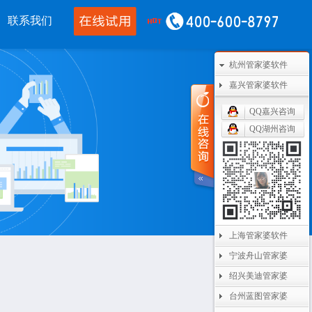
联系我们
杭州管家婆软件
移动应用
CRM OA
其他产品
嘉兴管家婆软件
婆物联通手机
管家婆协同CRM
管家婆开票通
QQ嘉兴咨询
QQ湖州咨询
通WMS
腾讯企业微信
美迪设备数采
开单PDA
阿里钉钉
管家婆二次开发
通果易
管家婆天通眼
管家婆支付通
数据通
任我行指掌天下
管家婆云平台
上海管家婆软件
婆掌上工厂
美迪MES系统
宁波舟山管家婆
管家婆服务通
绍兴美迪管家婆
台州蓝图管家婆