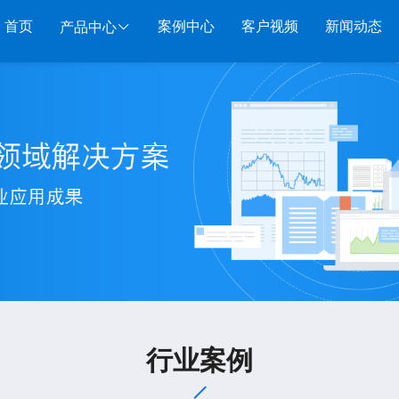
首页
案例中心
客户视频
新闻动态
产品中心
服装系列
行业系列
电子商务
管家婆服装DRP
千方百剂医药药械
管家婆全渠道
管家
管家婆服装net
管家婆汽配汽修
SAAS
管家婆云ERP
物联
管家婆服装SII
管家婆母婴用品
SAAS
管家婆订货易
手持
管家婆服装普及版
管家婆皮革布匹
管家婆易会员
物联
管家婆ishop SAAS
管家婆五金建材
有赞商城O2O
美迪
SAAS
物联通客户通
管家
行业案例