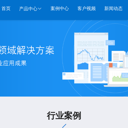
首页
案例中心
客户视频
新闻动态
产品中心
服装系列
行业系列
电子商务
管家婆服装DRP
千方百剂医药药械
管家婆全渠道
管家
管家婆服装net
管家婆汽配汽修
SAAS
管家婆云ERP
物联
管家婆服装SII
管家婆母婴用品
SAAS
管家婆订货易
手持
管家婆服装普及版
管家婆皮革布匹
管家婆易会员
物联
管家婆ishop SAAS
管家婆五金建材
有赞商城O2O
美迪
SAAS
物联通客户通
管家
行业案例