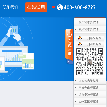
联系我们
杭州管家婆软件
移动应用
CRM OA
其他产品
嘉兴管家婆软件
婆物联通手机
管家婆协同CRM
管家婆开票通
QQ嘉兴咨询
QQ湖州咨询
通WMS
腾讯企业微信
美迪设备数采
开单PDA
阿里钉钉
管家婆二次开发
通果易
管家婆天通眼
管家婆支付通
数据通
任我行指掌天下
管家婆云平台
上海管家婆软件
婆掌上工厂
美迪MES系统
宁波舟山管家婆
管家婆服务通
绍兴美迪管家婆
台州蓝图管家婆